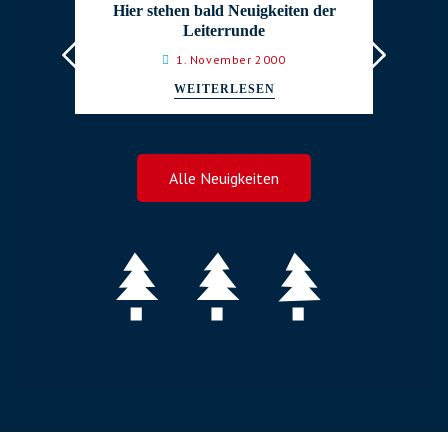
Hier stehen bald Neuigkeiten der
H
Leiterrunde
1. November 2000
WEITERLESEN
Alle Neuigkeiten