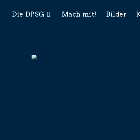
Die DPSG
Mach mit!
Bilder