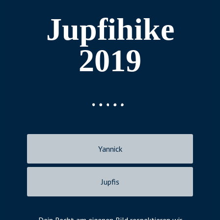
Jupfihike
2019
Yannick
Jupfis
Dein Recht am eigenen Bild respektieren wir